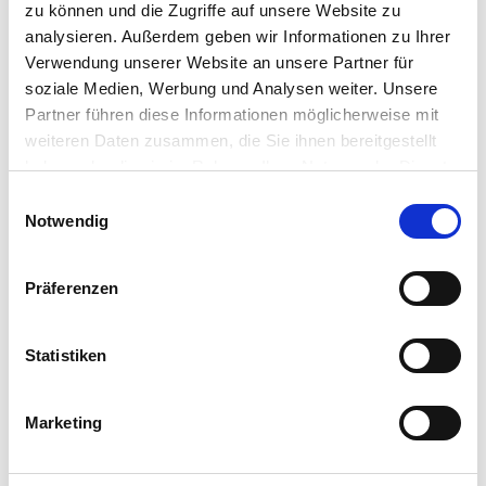
Produktliste
zu können und die Zugriffe auf unsere Website zu
analysieren. Außerdem geben wir Informationen zu Ihrer
Verwendung unserer Website an unsere Partner für
BIG-BAGS
soziale Medien, Werbung und Analysen weiter. Unsere
Partner führen diese Informationen möglicherweise mit
Name
Produkttyp
PCR (%)
weiteren Daten zusammen, die Sie ihnen bereitgestellt
haben oder die sie im Rahmen Ihrer Nutzung der Dienste
gesammelt haben.
FIBC
PP
30
Einwilligungsauswahl
Mehr Informationen finden Sie in unserer
Notwendig
Datenschutzerklärung
Präferenzen
WPP – PP Bags
PP
30
Statistiken
ZERTIFIKATE
Marketing
QA-CER
- Valid until 14.12.2026