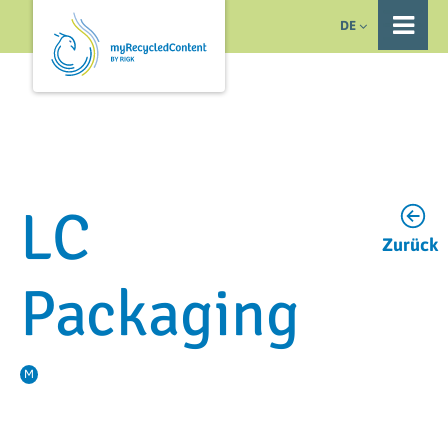
DE
LC
Zurück
Packaging
M