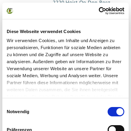
2220 Heist-Op-Den-Berg
Belgium
Telefon
0032477471236
E-Mail
Diese Webseite verwendet Cookies
Brice.margerin@stipar.com
Webseite
Wir verwenden Cookies, um Inhalte und Anzeigen zu
www.stipar.com
personalisieren, Funktionen für soziale Medien anbieten
SALES
zu können und die Zugriffe auf unsere Website zu
analysieren. Außerdem geben wir Informationen zu Ihrer
Verwendung unserer Website an unsere Partner für
Produktliste
soziale Medien, Werbung und Analysen weiter. Unsere
Partner führen diese Informationen möglicherweise mit
weiteren Daten zusammen, die Sie ihnen bereitgestellt
ZERTIFIKATE
haben oder die sie im Rahmen Ihrer Nutzung der Dienste
gesammelt haben.
Einwilligungsauswahl
Mehr Informationen finden Sie in unserer
Notwendig
Datenschutzerklärung
Präferenzen