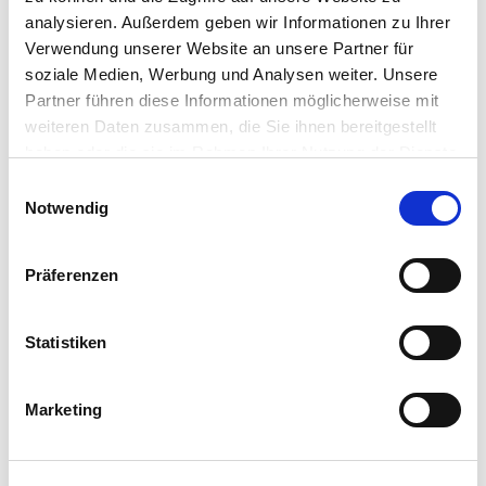
cover +
analysieren. Außerdem geben wir Informationen zu Ihrer
plastic
Verwendung unserer Website an unsere Partner für
handle
soziale Medien, Werbung und Analysen weiter. Unsere
Partner führen diese Informationen möglicherweise mit
weiteren Daten zusammen, die Sie ihnen bereitgestellt
haben oder die sie im Rahmen Ihrer Nutzung der Dienste
gesammelt haben.
Einwilligungsauswahl
TRAYS
Mehr Informationen finden Sie in unserer
Notwendig
Datenschutzerklärung
Volumen
Food
Name
Produkttyp
(L)
approved
Präferenzen
Tubs and trays
Stackable
0,12-5,80
No
Statistiken
tray
Marketing