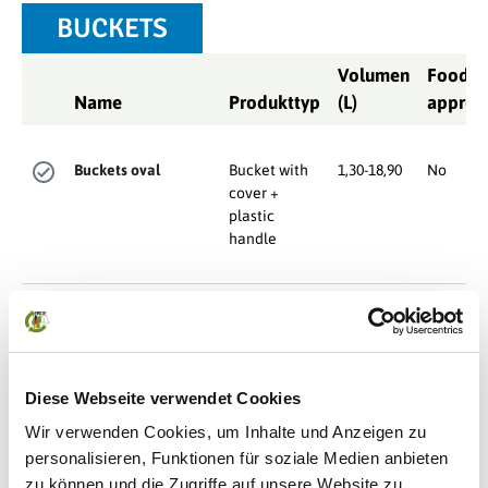
BUCKETS
Volumen
Food
Name
Produkttyp
(L)
approv
Buckets oval
Bucket with
1,30-18,90
No
cover +
plastic
handle
Buckets rectangular
Bucket with
3,60-35,40
No
cover +
plastic
handle
Diese Webseite verwendet Cookies
Wir verwenden Cookies, um Inhalte und Anzeigen zu
personalisieren, Funktionen für soziale Medien anbieten
zu können und die Zugriffe auf unsere Website zu
Buckets round
Bucket with
0,38-31,50
No