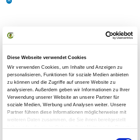
M
KONTAKTINFORMATIONEN
Adresse
impasse Fontrousse
43290 montfaucon en vellay
Diese Webseite verwendet Cookies
France
Wir verwenden Cookies, um Inhalte und Anzeigen zu
Telefon
+33646028985
personalisieren, Funktionen für soziale Medien anbieten
E-Mail
fxallilaire@gmail.com
zu können und die Zugriffe auf unsere Website zu
analysieren. Außerdem geben wir Informationen zu Ihrer
Webseite
coveris.com
Verwendung unserer Website an unsere Partner für
SALES
soziale Medien, Werbung und Analysen weiter. Unsere
Partner führen diese Informationen möglicherweise mit
weiteren Daten zusammen, die Sie ihnen bereitgestellt
Produktliste
haben oder die sie im Rahmen Ihrer Nutzung der Dienste
gesammelt haben.
Einwilligungsauswahl