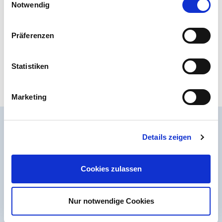
Mehr Informationen finden Sie in unserer
Notwendig
ZERTIFIKATE
Datenschutzerklärung
Präferenzen
Statistiken
Marketing
Rechtliches
Details zeigen
Impressum
Datenschutz
Cookies zulassen
Cookie-Einstellungen
Service
Nur notwendige Cookies
Kontakt